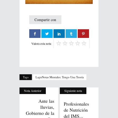
Compartir con
Valora esta nota
Tags
LaguNotas Mentales: Tengo Una Teoría
Nota Anterior
Siguiente nota
Ante las
Profesionales
lluvias,
de Nutrición
Gobierno de la
del IMS...