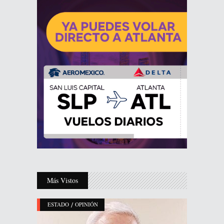
Más Vistos
/
ESTADO
OPINIÓN