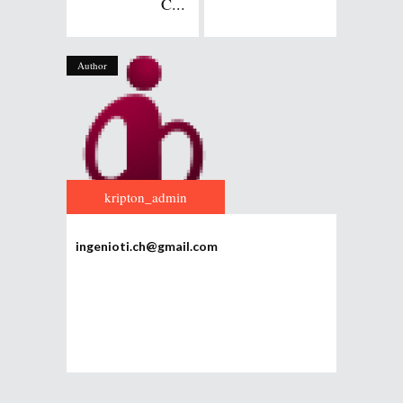
C...
Author
kripton_admin
ingenioti.ch@gmail.com