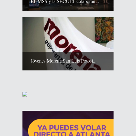
El IMSS y la SECULT colaboran...
Jóvenes Morena San Luis Potosí...