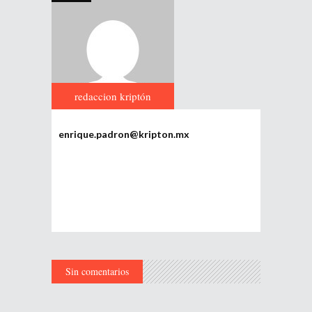
redaccion kriptón
enrique.padron@kripton.mx
Sin comentarios