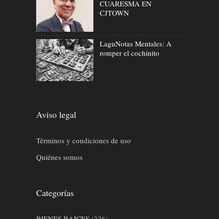
CUARESMA EN
CJTOWN
LaguNotas Mentales: A
romper el cochinito
Aviso legal
Términos y condiciones de uso
Quiénes somos
Categorías
BIENES RAICES
(226)