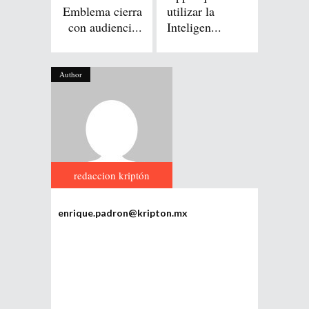
Emblema cierra
utilizar la
con audienci...
Inteligen...
Author
redaccion kriptón
enrique.padron@kripton.mx