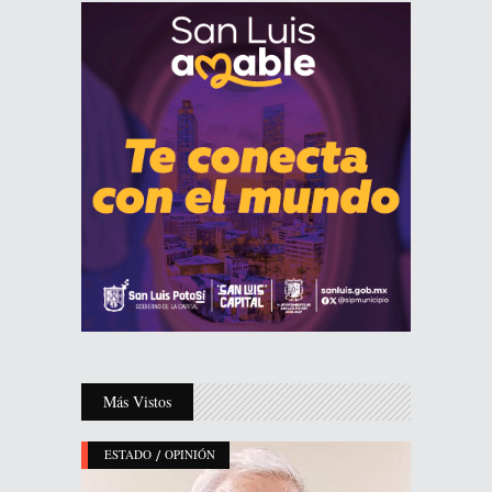
Más Vistos
/
ESTADO
OPINIÓN