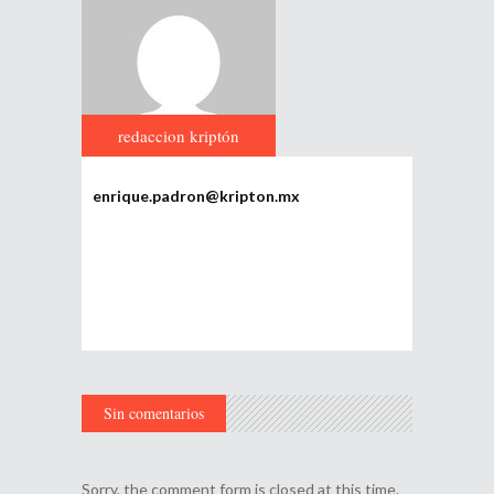
redaccion kriptón
enrique.padron@kripton.mx
Sin comentarios
Sorry, the comment form is closed at this time.