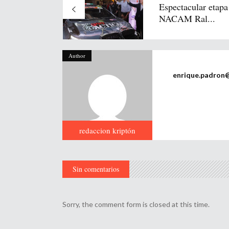
Espectacular etapa
NACAM Ral...
Author
enrique.padron
redaccion kriptón
Sin comentarios
Sorry, the comment form is closed at this time.