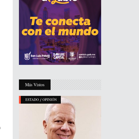
Más Vistos
/
ESTADO
OPINIÓN
a