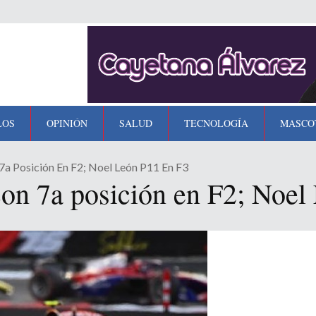
LOS
OPINIÓN
SALUD
TECNOLOGÍA
MASCO
7a Posición En F2; Noel León P11 En F3
on 7a posición en F2; Noel