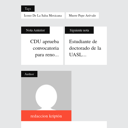
Tags
Ícono De La Salsa Mexicana
Muere Pepe Arévalo
Nota Anterior
Siguiente nota
CDU aprueba
Estudiante de
convocatoria
doctorado de la
para reno...
UASL...
Author
redaccion kriptón