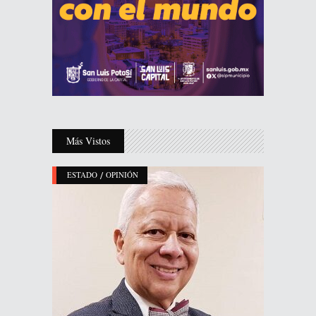
Más Vistos
/
ESTADO
OPINIÓN