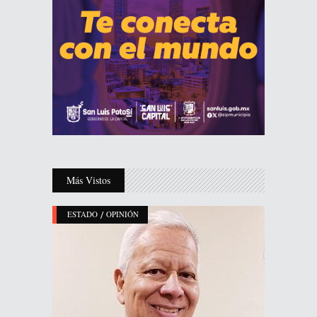
Más Vistos
/
ESTADO
OPINIÓN