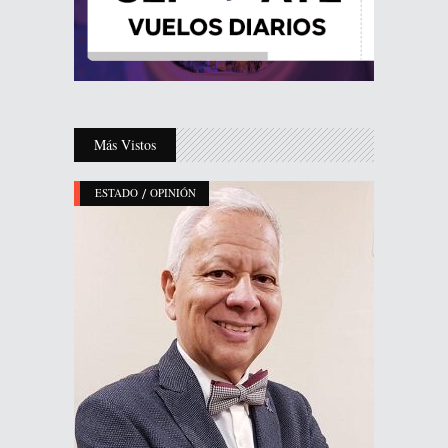
Más Vistos
/
ESTADO
OPINIÓN