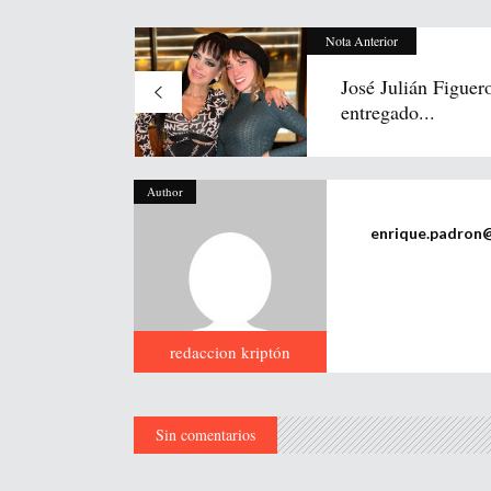
Nota Anterior
José Julián Figuer
entregado...
Author
enrique.padron
redaccion kriptón
Sin comentarios