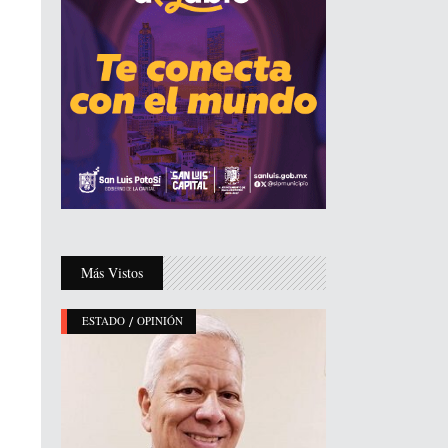
Más Vistos
/
ESTADO
OPINIÓN