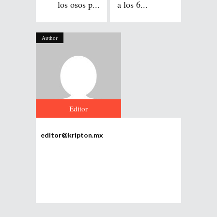
los osos p...
a los 6...
Author
Editor
editor@kripton.mx