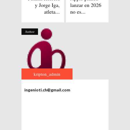
y Jorge Iga,
lanzar en 2026
atleta...
no es...
Author
kripton_admin
ingenioti.ch@gmail.com