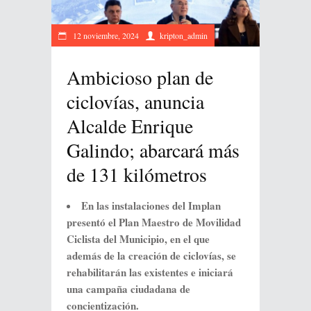
12 noviembre, 2024
kripton_admin
Ambicioso plan de
ciclovías, anuncia
Alcalde Enrique
Galindo; abarcará más
de 131 kilómetros
En las instalaciones del Implan
presentó el Plan Maestro de Movilidad
Ciclista del Municipio, en el que
además de la creación de ciclovías, se
rehabilitarán las existentes e iniciará
una campaña ciudadana de
concientización.