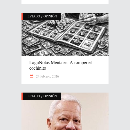
/
ESTADO
OPINIÓN
LaguNotas Mentales: A romper el
cochinito
24 febrero, 2026
/
ESTADO
OPINIÓN