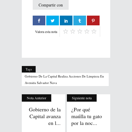
Compartir con
Valora esta nota
Tags
Gobierno De La Capital Realiza Acciones De Limpieza En
Avenida Salvador Nava
Nota Anterior
Siguiente nota
Gobierno de la
¿Por qué
Capital avanza
maúlla tu gato
en l...
por la noc...