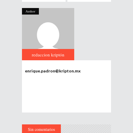
Author
redaccion kriptón
enrique.padron@kripton.mx
Sin comentarios