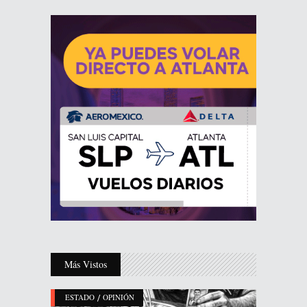
Más Vistos
/
ESTADO
OPINIÓN