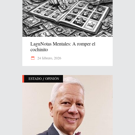
LaguNotas Mentales: A romper el
cochinito
24 febrero, 2026
/
ESTADO
OPINIÓN