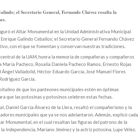
alindo; el Secretario General, Fernando Chávez resalta la
es.
auguró el Altar Monumental en la Unidad Administrativa Municipal
 Enrique Galindo Ceballos; el Secretario General Fernando Chávez
ivo, con el que se fomentan y conservan nuestras tradiciones.
o central de la UAM, honra la memoria de compañeras y compañeros
a María Pacheco, Rosalía Daniela Pacheco Ramos, Ernesto Rojas
 Ángel Valladolid, Héctor Eduardo García, José Manuel Flores
 Rodríguez García.
apitalino de que los panteones municipales estén en óptimas
ara que las potosinas y potosinos celebren estas fechas.
al, Daniel García Álvarez de la Llera, resaltó el compañerismo y la
ajadores municipales que ya se nos adelantaron. Además, explicó cada
tar Monumental, en el cual resaltan las figuras del patrono de la
e la Independencia, Mariano Jiménez y la actriz potosina, Lupe Vélez.