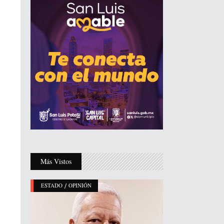
Más Vistos
/
ESTADO
OPINIÓN