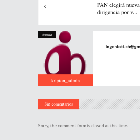
PAN elegirá nueva
dirigencia por v...
Author
ingenioti.ch@gm
kripton_admin
Sin comentarios
Sorry, the comment form is closed at this time.