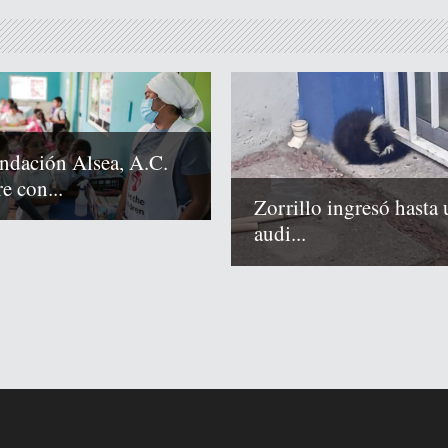
ndación Alsea, A.C.
e con...
Zorrillo ingresó hasta 
audi...