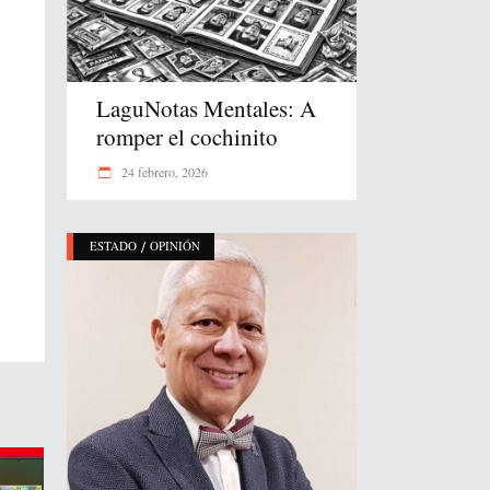
LaguNotas Mentales: A
romper el cochinito
24 febrero, 2026
/
ESTADO
OPINIÓN