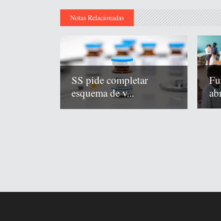
Notas Relacionadas
Fu
SS pide completar
abr
esquema de v...