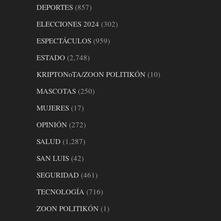
DEPORTES
(857)
ELECCIONES 2024
(302)
ESPECTÁCULOS
(959)
ESTADO
(2,748)
KRIPTONoTA/ZOON POLITIKÓN
(10)
MASCOTAS
(250)
MUJERES
(17)
OPINIÓN
(272)
SALUD
(1,287)
SAN LUIS
(42)
SEGURIDAD
(461)
TECNOLOGÍA
(716)
ZOON POLITIKÓN
(1)