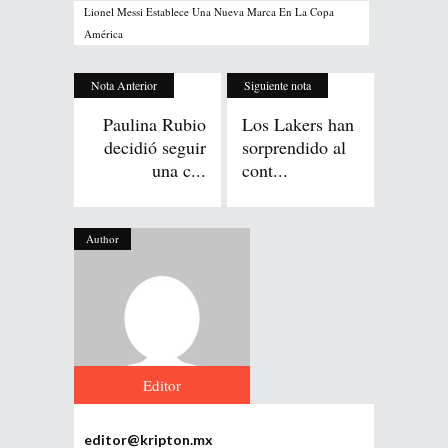
Lionel Messi Establece Una Nueva Marca En La Copa
América
Nota Anterior
Siguiente nota
Paulina Rubio
Los Lakers han
decidió seguir
sorprendido al
una c...
cont...
Author
Editor
editor@kripton.mx