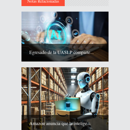
Notas Relacionadas
Egresado de la UASLP comparte...
Amazon anuncia que la intelige...