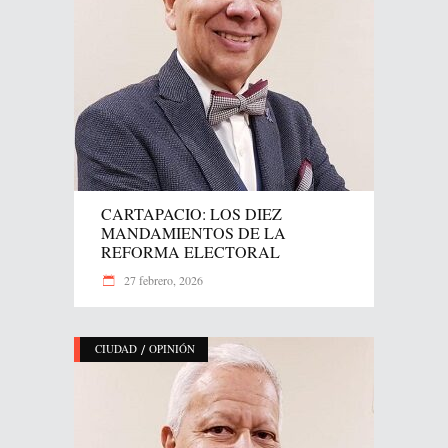
CARTAPACIO: LOS DIEZ
MANDAMIENTOS DE LA
REFORMA ELECTORAL
27 febrero, 2026
/
CIUDAD
OPINIÓN