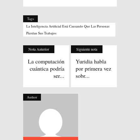
Tags
La Inteligencia Artificial Está Causando Que Las Personas
Pierdan Sus Trabajos
Nota Anterior
Siguiente nota
La computación
Yuridia habla
cuántica podría
por primera vez
ser...
sobr...
Author