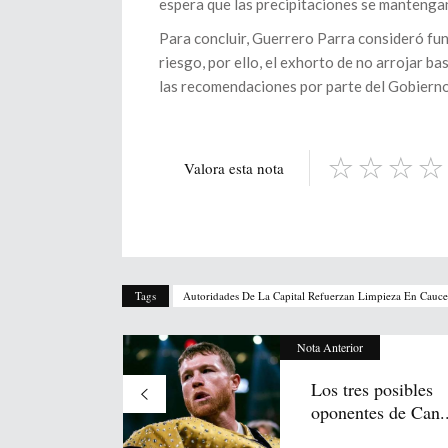
espera que las precipitaciones se manteng
Para concluir, Guerrero Parra consideró fun
riesgo, por ello, el exhorto de no arrojar ba
las recomendaciones por parte del Gobierno
Valora esta nota
Tags
Autoridades De La Capital Refuerzan Limpieza En Cauc
Nota Anterior
Los tres posibles
oponentes de Can..