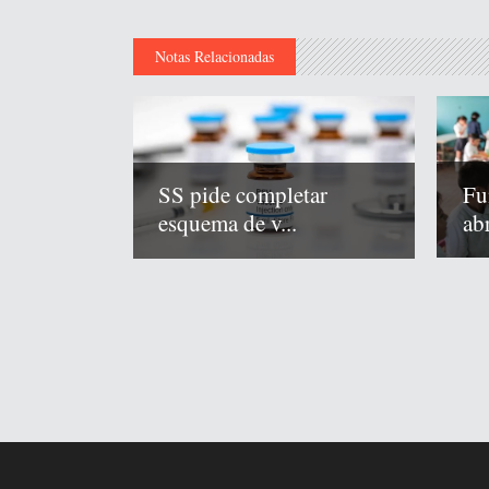
Notas Relacionadas
Fu
SS pide completar
abr
esquema de v...