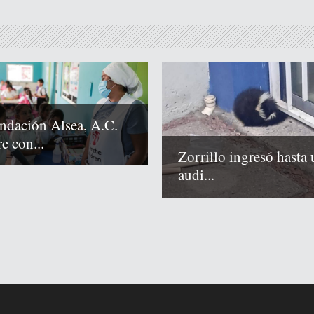
ndación Alsea, A.C.
e con...
Zorrillo ingresó hasta 
audi...