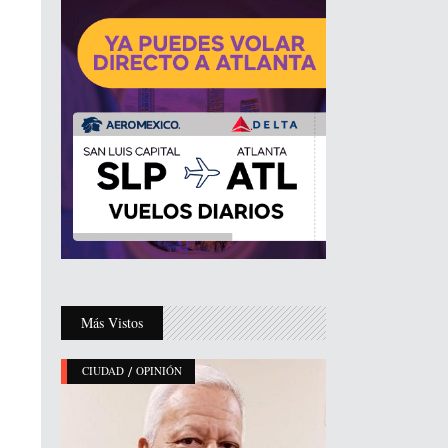
Más Vistos
/
CIUDAD
OPINIÓN