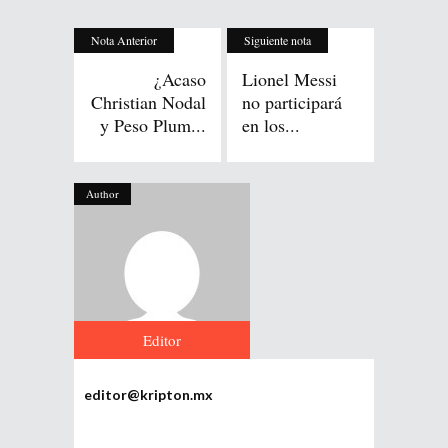
Nota Anterior
Siguiente nota
¿Acaso
Lionel Messi
Christian Nodal
no participará
y Peso Plum...
en los...
Author
Editor
editor@kripton.mx