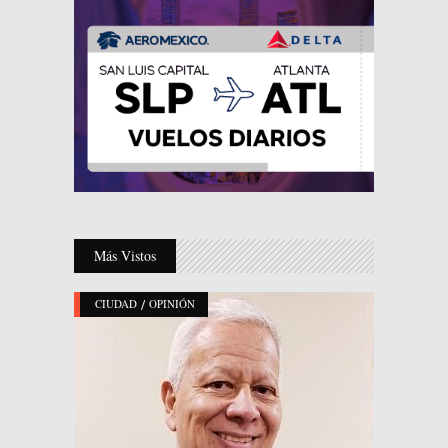
Más Vistos
/
CIUDAD
OPINIÓN