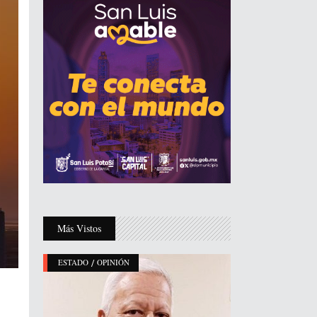
Más Vistos
/
ESTADO
OPINIÓN