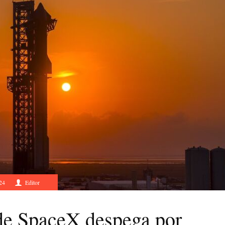
24
Editor
 de SpaceX despega por