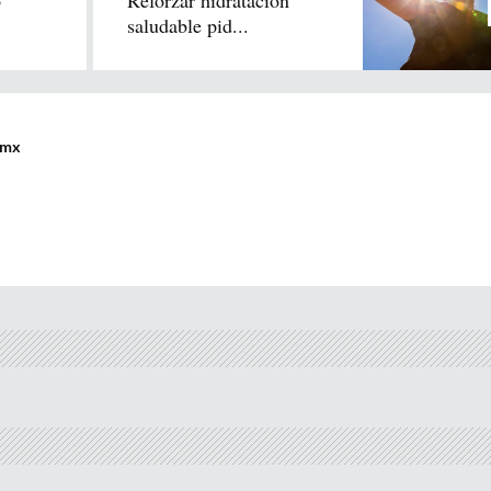
o
Reforzar hidratación
.
saludable pid...
.mx