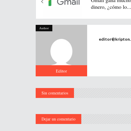
Gmail gana much
dinero, ¿cómo lo..
Author
editor@kripton
Editor
Sin comentarios
Dejar un comentario