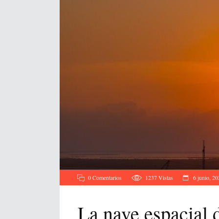
0 Comentarios
1237
Vistas
6 junio, 20
La nave espacial