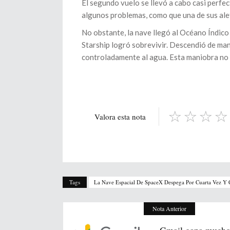
El segundo vuelo se llevó a cabo casi perfec
algunos problemas, como que una de sus ale
No obstante, la nave llegó al Océano Índico
Starship logró sobrevivir. Descendió de man
controladamente al agua. Esta maniobra no 
Valora esta nota
Tags
La Nave Espacial De SpaceX Despega Por Cuarta Vez Y C
Nota Anterior