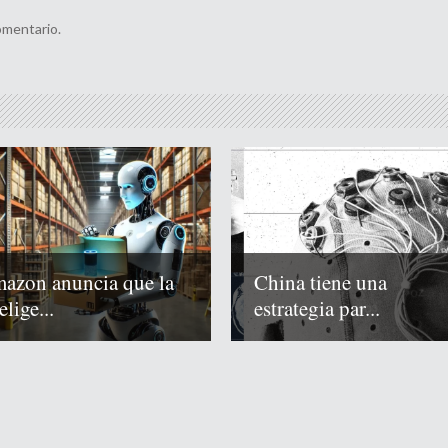
omentario.
azon anuncia que la
China tiene una
elige...
estrategia par...