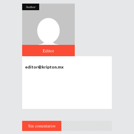
Author
Editor
editor@kripton.mx
Sin comentarios