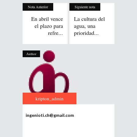
Nota Anterior
Siguiente nota
En abril vence
La cultura del
el plazo para
agua, una
refre...
prioridad...
Author
kripton_admin
ingenioti.ch@gmail.com