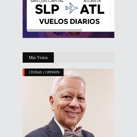
Más Vistos
/
CIUDAD
OPINIÓN