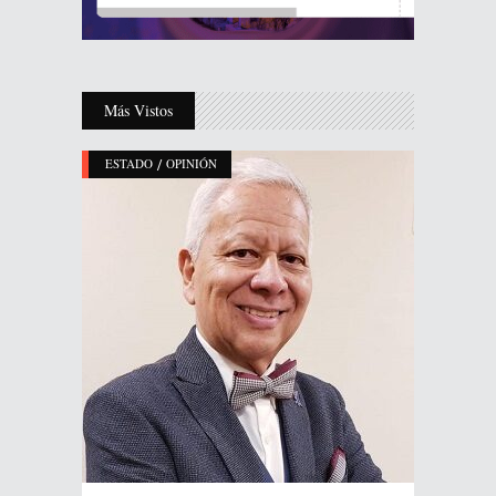
Más Vistos
/
ESTADO
OPINIÓN