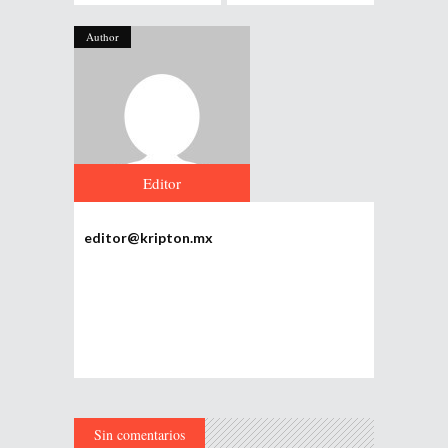
Author
Editor
editor@kripton.mx
Sin comentarios