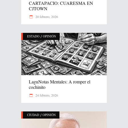
CARTAPACIO: CUARESMA EN
CJTOWN
20 febrero, 2026
/
ESTADO
OPINIÓN
LaguNotas Mentales: A romper el
cochinito
24 febrero, 2026
/
CIUDAD
OPINIÓN