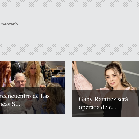
omentario.
 reencuentro de Las
Gaby Ramírez será
cas S...
operada de e...