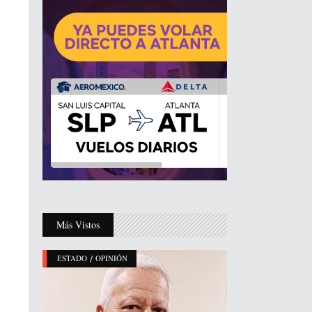
Más Vistos
/
ESTADO
OPINIÓN