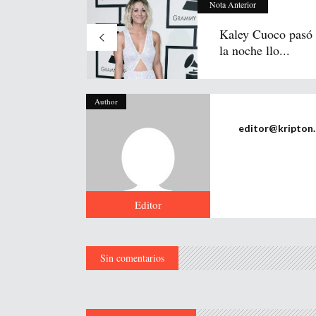
Nota Anterior
Kaley Cuoco pasó 
la noche llo...
Author
editor@kripton
Editor
Sin comentarios