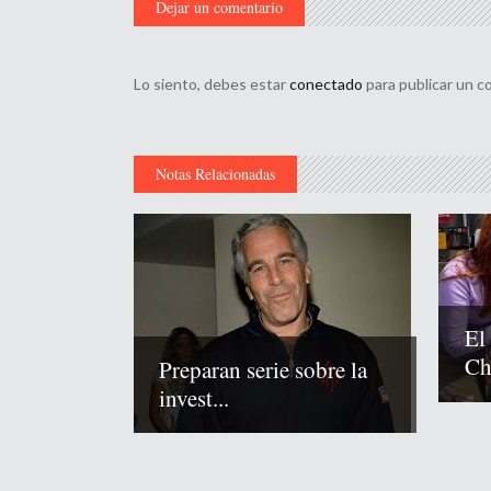
Dejar un comentario
Lo siento, debes estar
conectado
para publicar un c
Notas Relacionadas
El
Chi
Preparan serie sobre la
invest...