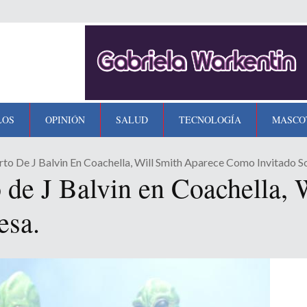
LOS
OPINIÓN
SALUD
TECNOLOGÍA
MASCO
rto De J Balvin En Coachella, Will Smith Aparece Como Invitado S
o de J Balvin en Coachella, 
esa.