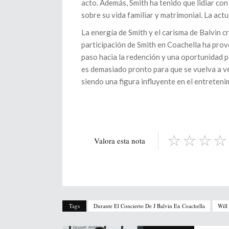
acto. Además, Smith ha tenido que lidiar co
sobre su vida familiar y matrimonial. La act
La energía de Smith y el carisma de Balvin c
participación de Smith en Coachella ha pro
paso hacia la redención y una oportunidad p
es demasiado pronto para que se vuelva a ver
siendo una figura influyente en el entreteni
Valora esta nota
Tags
Durante El Concierto De J Balvin En Coachella
Will