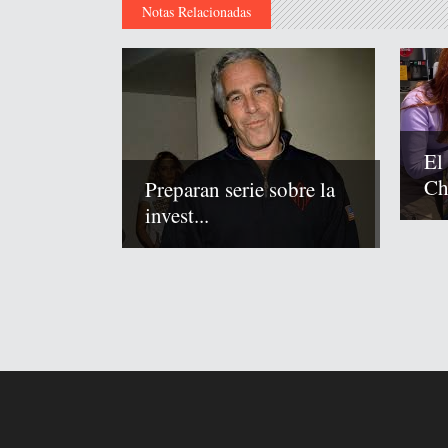
Notas Relacionadas
El
Chi
Preparan serie sobre la
invest...