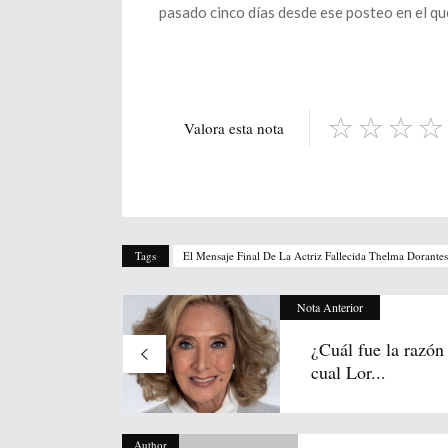
pasado cinco días desde ese posteo en el que
Valora esta nota
Tags
El Mensaje Final De La Actriz Fallecida Thelma Dorantes
Nota Anterior
¿Cuál fue la razón 
cual Lor...
Author