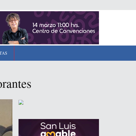
TAS
orantes