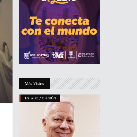
Más Vistos
/
ESTADO
OPINIÓN