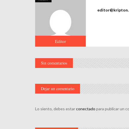
editor@kripton
Editor
Sin comentarios
Dejar un comentario
Lo siento, debes estar
conectado
para publicar un c