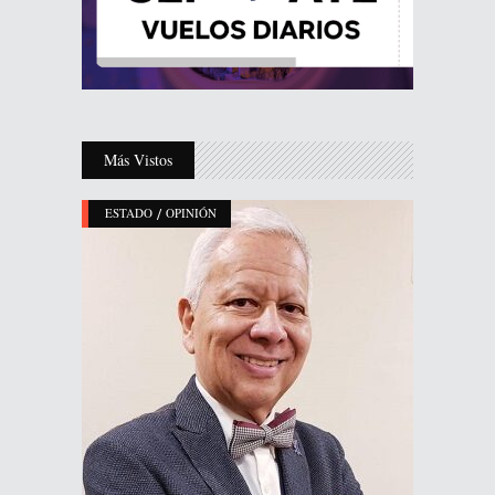
Más Vistos
/
ESTADO
OPINIÓN