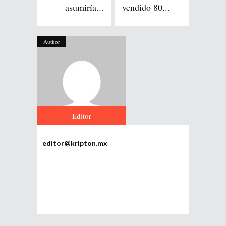
asumiría...
vendido 80...
Author
Editor
editor@kripton.mx