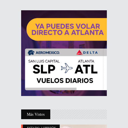
Más Vistos
/
ESTADO
OPINIÓN