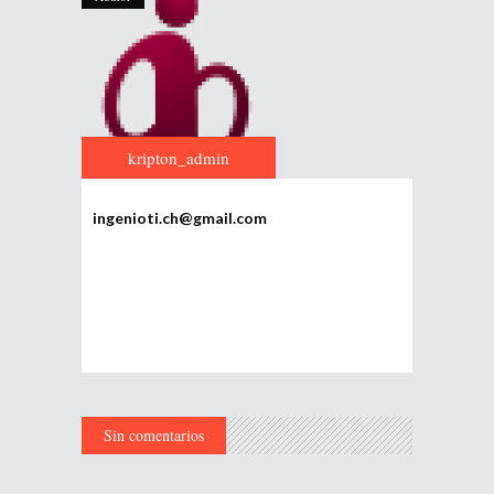
kripton_admin
ingenioti.ch@gmail.com
Sin comentarios