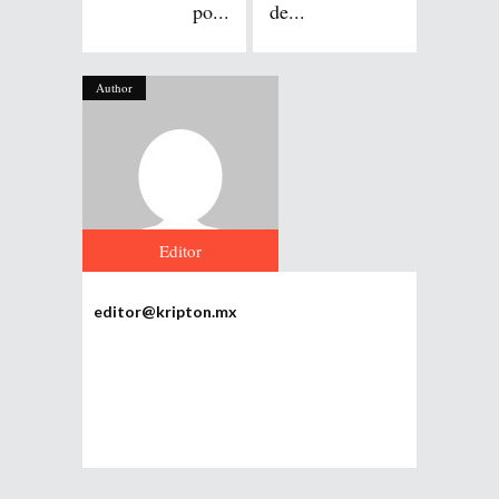
po...
de...
Author
Editor
editor@kripton.mx