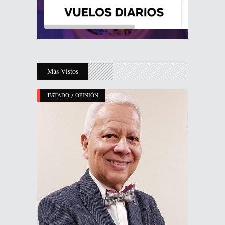
Más Vistos
/
ESTADO
OPINIÓN