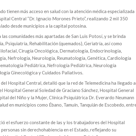
ado tienen más acceso en salud con la atención médica especializada
spital Central “Dr. Ignacio Morones Prieto”, realizando 2 mil 350
slado desde municipios a la capital potosina.
a las comunidades más apartadas de San Luis Potosí, y se brinda
, Psiquiatría, Rehabilitación (quemados), Geriatría, así como
ilofacial, Cirugía Oncológica, Dermatología, Endocrinología,
ía, Nefrología, Neurología, Reumatología, Genética, Cardiología
Hematología Pediátrica, Nefrología Pediátrica, Neurología
ología Ginecológica y Cuidados Paliativos.
 del Hospital Central, detalló que la red de Telemedicina ha llegado a
 el Hospital General Soledad de Graciano Sánchez, Hospital General
tal del Niño y la Mujer, Clínica Psiquiátrica Dr. Everardo Neumann
lud en municipios como Ébano, Tamuín, Tanquián de Escobedo, entr
ió el esfuerzo constante de las y los trabajadores del Hospital
a personas sin derechohabiencia en el Estado, reflejando su