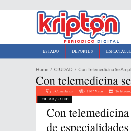
ESTADO
DEPORTES
ESPECTÁCU
Home
CIUDAD
Con Telemedicina Se Ampl
Con telemedicina se
0 Comentarios
1307
Vistas
26 febrero
/
CIUDAD
SALUD
Con telemedicina
de especialidades