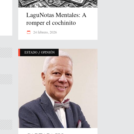
LaguNotas Mentales: A
romper el cochinito
24 febrero, 2026
/
ESTADO
OPINIÓN