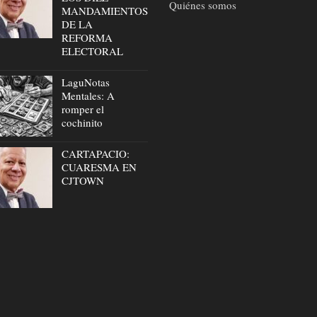
Quiénes somos
MANDAMIENTOS
DE LA
REFORMA
ELECTORAL
LaguNotas
Mentales: A
romper el
cochinito
CARTAPACIO:
CUARESMA EN
CJTOWN