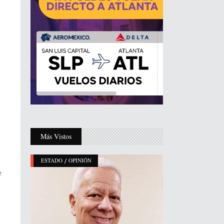
Más Vistos
/
ESTADO
OPINIÓN
e