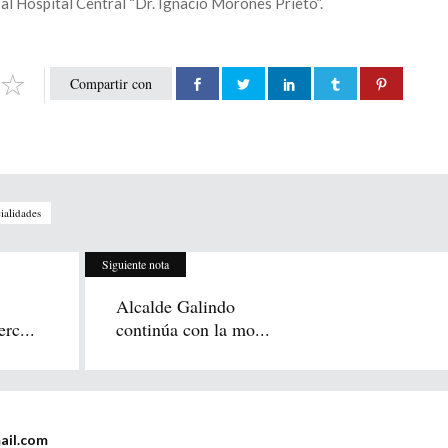
 al Hospital Central “Dr. Ignacio Morones Prieto”.
Compartir con
ialidades
Siguiente nota
Alcalde Galindo
rc...
continúa con la mo...
ail.com