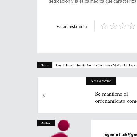
dedicación y la ética médica que caracteriza
Valora esta nota
Tags
Con Telemedicina Se Amplía Cobertura Médica De Espec
Nota Anterior
Se mantiene el
ordenamiento come
Author
ingenioti.ch@gm