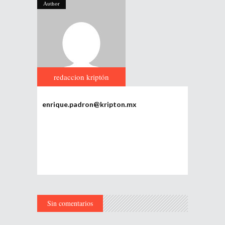
Author
redaccion kriptón
enrique.padron@kripton.mx
Sin comentarios