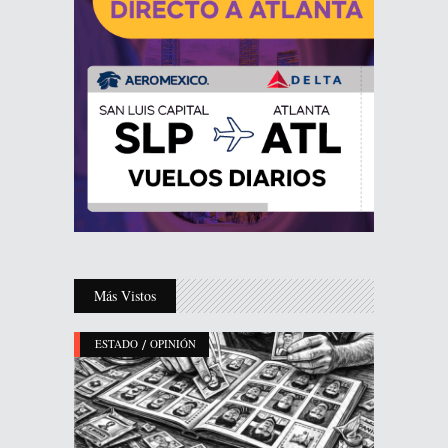
Más Vistos
/
ESTADO
OPINIÓN