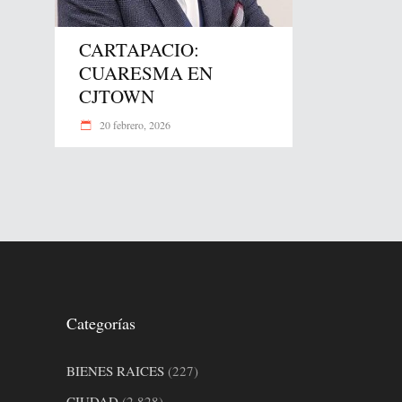
CARTAPACIO:
CUARESMA EN
CJTOWN
20 febrero, 2026
Categorías
BIENES RAICES
(227)
CIUDAD
(2,828)