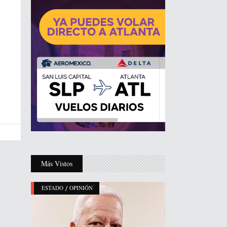
Más Vistos
/
ESTADO
OPINIÓN