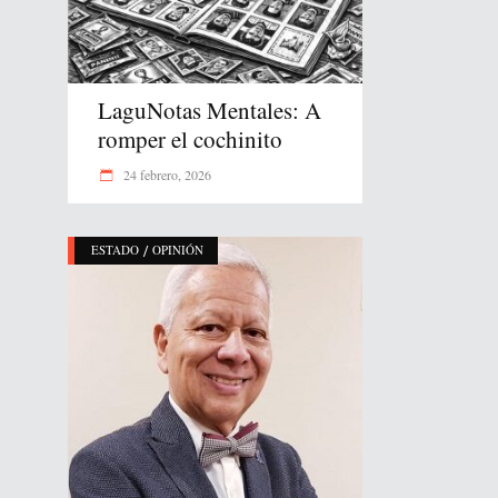
LaguNotas Mentales: A
romper el cochinito
24 febrero, 2026
/
ESTADO
OPINIÓN