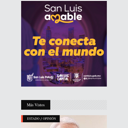
Más Vistos
/
ESTADO
OPINIÓN