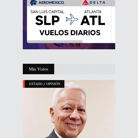
Más Vistos
/
ESTADO
OPINIÓN