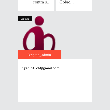
contra s...
Gobie...
Author
kripton_admin
ingenioti.ch@gmail.com