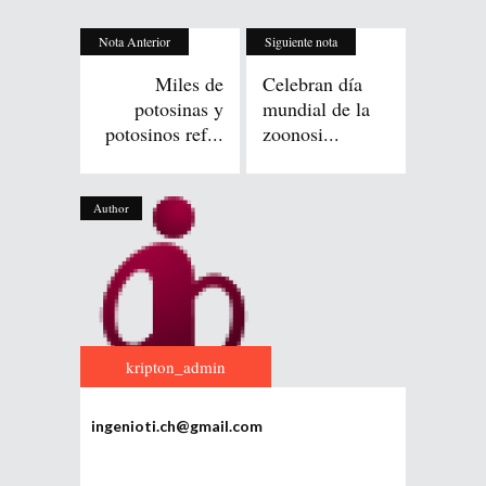
Nota Anterior
Siguiente nota
Miles de
Celebran día
potosinas y
mundial de la
potosinos ref...
zoonosi...
Author
kripton_admin
ingenioti.ch@gmail.com