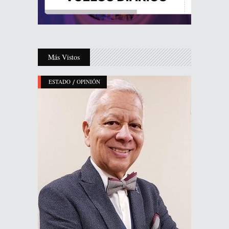
Más Vistos
/
ESTADO
OPINIÓN