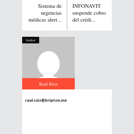
Sistema de
INFONAVIT
urgencias
suspende cobro
médicas alert...
del crédi...
Author
Raúl Ruiz
raul.ruiz@kripton.mx