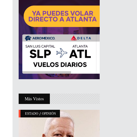
Más Vistos
/
ESTADO
OPINIÓN