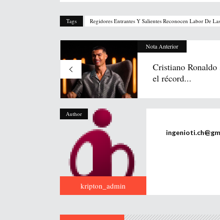
Tags
Regidores Entrantes Y Salientes Reconocen Labor De La
Nota Anterior
Cristiano Ronaldo
el récord...
Author
ingenioti.ch@gm
kripton_admin