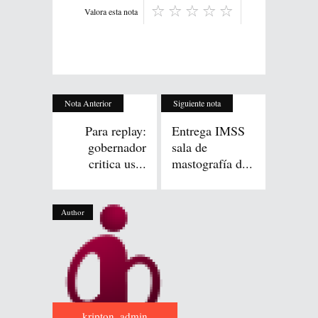
Valora esta nota
Nota Anterior
Siguiente nota
Para replay:
Entrega IMSS
gobernador
sala de
critica us...
mastografía d...
Author
kripton_admin