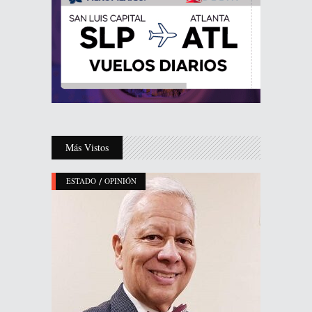
Más Vistos
/
ESTADO
OPINIÓN