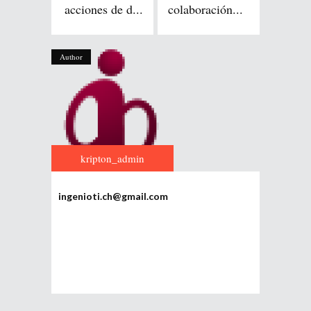
acciones de d...
colaboración...
Author
kripton_admin
ingenioti.ch@gmail.com