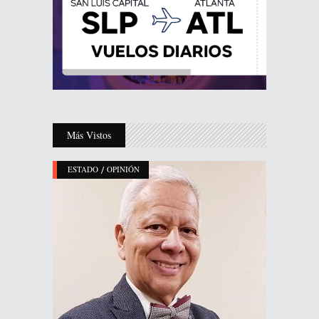
Más Vistos
/
ESTADO
OPINIÓN