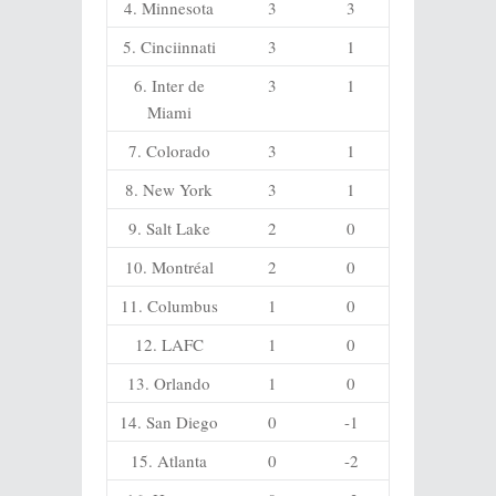
4. Minnesota
3
3
5. Cinciinnati
3
1
6. Inter de
3
1
Miami
7. Colorado
3
1
8. New York
3
1
9. Salt Lake
2
0
10. Montréal
2
0
11. Columbus
1
0
12. LAFC
1
0
13. Orlando
1
0
14. San Diego
0
-1
15. Atlanta
0
-2