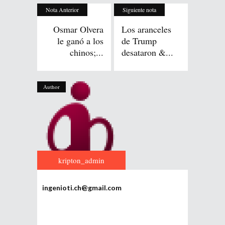
Nota Anterior
Siguiente nota
Osmar Olvera
Los aranceles
le ganó a los
de Trump
chinos;...
desataron &...
Author
kripton_admin
ingenioti.ch@gmail.com