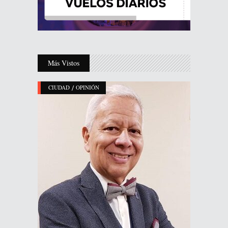
Más Vistos
/
CIUDAD
OPINIÓN