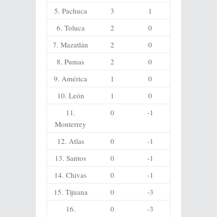
5. Pachuca
3
1
6. Toluca
2
0
7. Mazatlán
2
0
8. Pumas
2
0
9. América
1
0
10. León
1
0
11.
0
-1
Monterrey
12. Atlas
0
-1
13. Santos
0
-1
14. Chivas
0
-1
15. Tijuana
0
-3
16.
0
-3