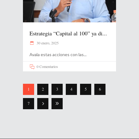
Estrategia “Capital al 100” ya di...
30 enero, 2025
Avala estas acciones con las
0 Comentarios
1
2
3
4
5
6
7