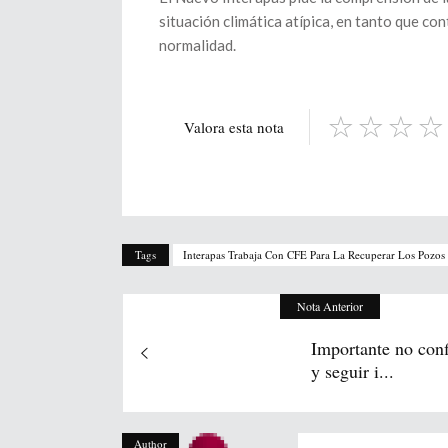
situación climática atípica, en tanto que co
normalidad.
Valora esta nota
Tags
Interapas Trabaja Con CFE Para La Recuperar Los Pozos
Nota Anterior
Importante no conf
y seguir i...
Author