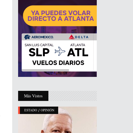
Más Vistos
/
ESTADO
OPINIÓN
n