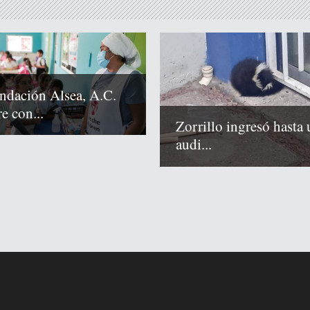
ndación Alsea, A.C.
e con...
Zorrillo ingresó hasta 
audi...