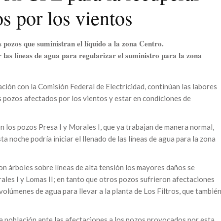
s por los vientos
 pozos que suministran el líquido a la zona Centro.
 las líneas de agua para regularizar el suministro para la zona
ción con la Comisión Federal de Electricidad, continúan las labores
s pozos afectados por los vientos y estar en condiciones de
n los pozos Presa I y Morales I, que ya trabajan de manera normal,
ta noche podría iniciar el llenado de las líneas de agua para la zona
on árboles sobre líneas de alta tensión los mayores daños se
orales I y Lomas II; en tanto que otros pozos sufrieron afectaciones
olúmenes de agua para llevar a la planta de Los Filtros, que tambié
a población ante las afectaciones a los pozos provocados por esta