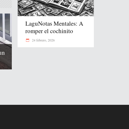
LaguNotas Mentales: A
romper el cochinito
24 febrero, 2026
un