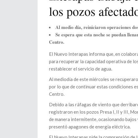
los pozos afectado
Al medio día, reiniciaron operaciones dos
Se espera que esta noche se puedan llenar
Centro.
El Nuevo Interapas informa que, en colabora
para recuperar la capacidad operativa de lo
restablecer el servicio de agua.
Al mediodía de este miércoles se recuperaro
por lo que de continuar estas condiciones es
Centro.
Debido a las ráfagas de viento que derribar
registraron en los pozos Presa I, II y III, M
de manera intermitente, ocasionando bajos v
presentó apagones de energía eléctrica.
El Nuevo Interapas pide la comprensión de l