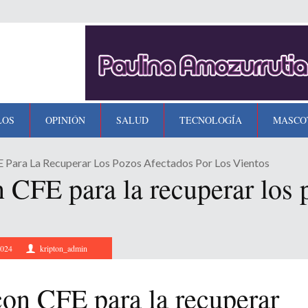
LOS
OPINIÓN
SALUD
TECNOLOGÍA
MASCO
E Para La Recuperar Los Pozos Afectados Por Los Vientos
n CFE para la recuperar los 
2024
kripton_admin
 con CFE para la recuperar