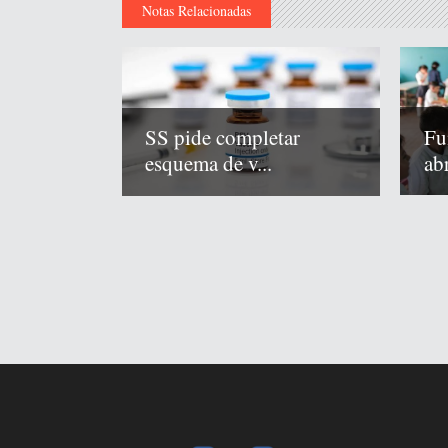
Notas Relacionadas
Fu
SS pide completar
abr
esquema de v...