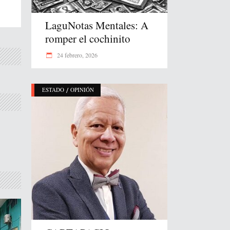
LaguNotas Mentales: A
romper el cochinito
24 febrero, 2026
/
ESTADO
OPINIÓN