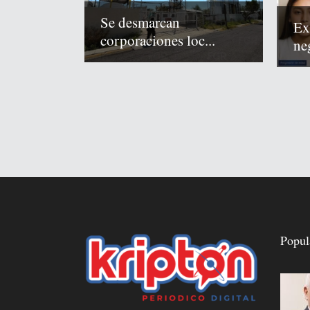
Se desmarcan
Ex
corporaciones loc...
neg
Popul