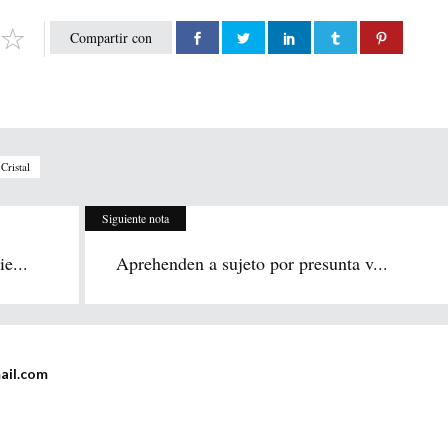
Compartir con
Cristal
Siguiente nota
e...
Aprehenden a sujeto por presunta v...
ail.com