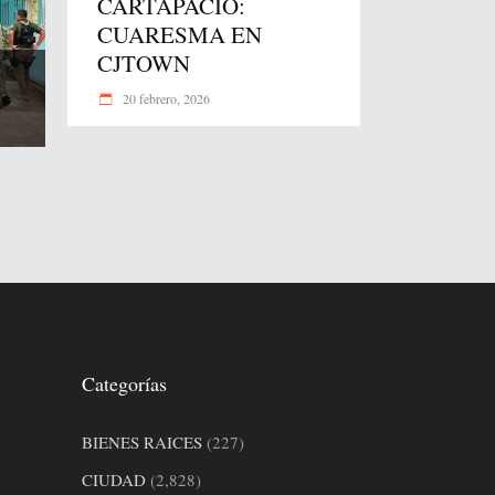
CARTAPACIO:
CUARESMA EN
CJTOWN
20 febrero, 2026
Categorías
BIENES RAICES
(227)
CIUDAD
(2,828)