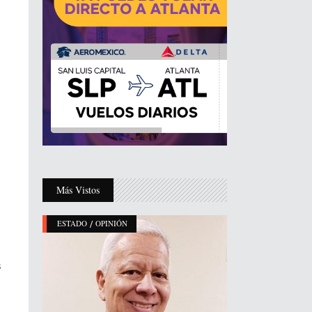
Más Vistos
/
ESTADO
OPINIÓN
s