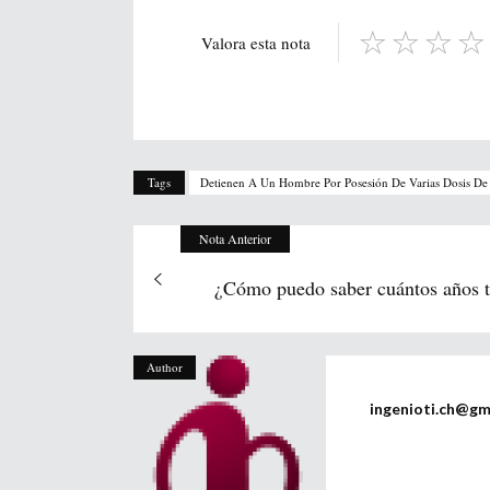
Valora esta nota
Tags
Detienen A Un Hombre Por Posesión De Varias Dosis De 
Nota Anterior
¿Cómo puedo saber cuántos años ti
Author
ingenioti.ch@gm