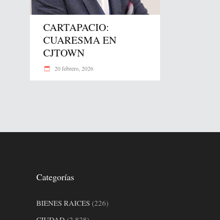
CARTAPACIO:
CUARESMA EN
CJTOWN
20 febrero, 2026
Categorías
BIENES RAICES
(226)
CIUDAD
(2,828)