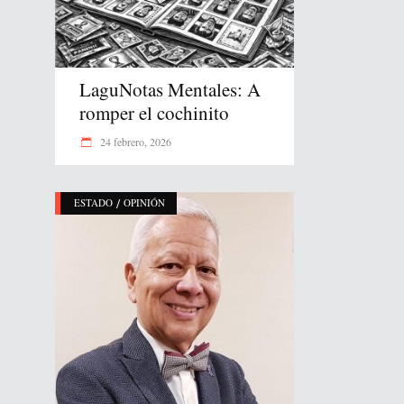
LaguNotas Mentales: A
romper el cochinito
24 febrero, 2026
/
ESTADO
OPINIÓN