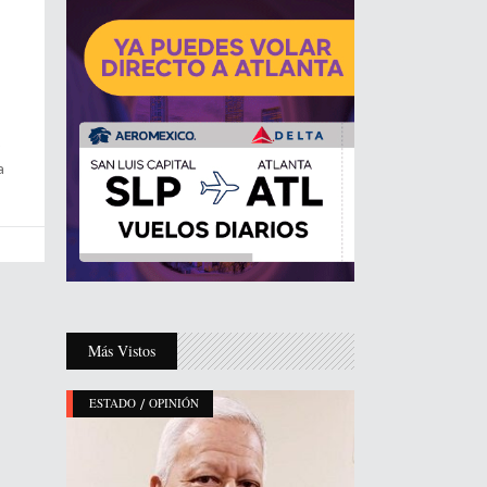
o
a
Más Vistos
/
ESTADO
OPINIÓN