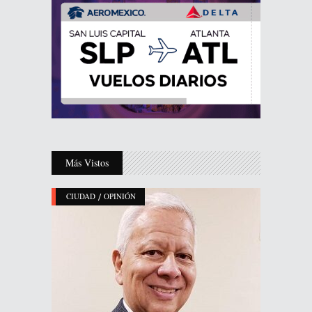
Más Vistos
/
CIUDAD
OPINIÓN