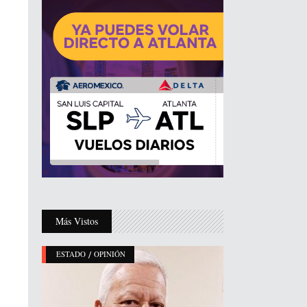
Más Vistos
/
ESTADO
OPINIÓN