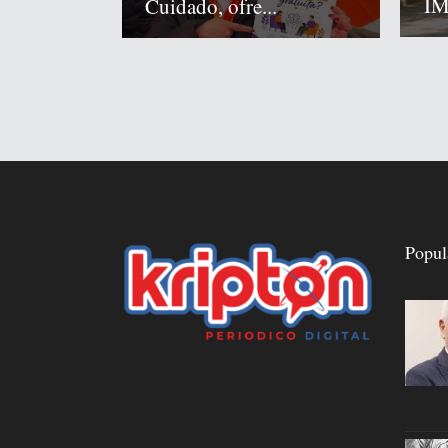
IM
Cuidado, ofre...
Popul