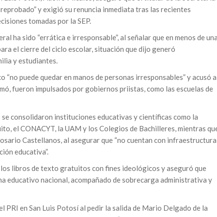
reprobado” y exigió su renuncia inmediata tras las recientes
ecisiones tomadas por la SEP.
eral ha sido “errática e irresponsable”, al señalar que en menos de un
ra el cierre del ciclo escolar, situación que dijo generó
ilia y estudiantes.
ico “no puede quedar en manos de personas irresponsables” y acusó a
ó, fueron impulsados por gobiernos priistas, como las escuelas de
se consolidaron instituciones educativas y científicas como la
ito, el CONACYT, la UAM y los Colegios de Bachilleres, mientras qu
 Rosario Castellanos, al asegurar que “no cuentan con infraestructura
ción educativa”.
los libros de texto gratuitos con fines ideológicos y aseguró que
tema educativo nacional, acompañado de sobrecarga administrativa y
el PRI en San Luis Potosí al pedir la salida de Mario Delgado de la