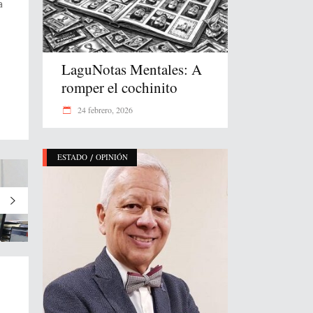
a
LaguNotas Mentales: A
romper el cochinito
24 febrero, 2026
/
ESTADO
OPINIÓN