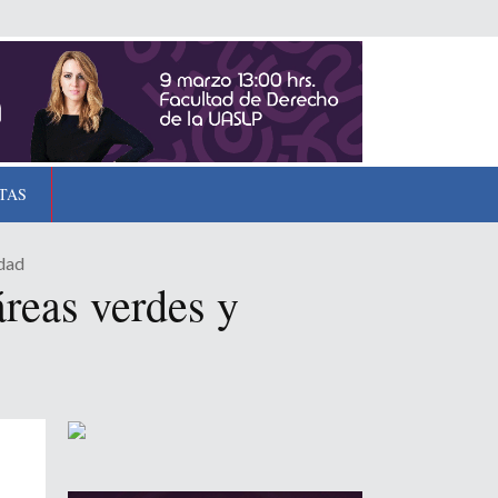
TAS
udad
áreas verdes y