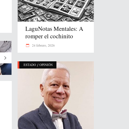
LaguNotas Mentales: A
romper el cochinito
24 febrero, 2026
/
ESTADO
OPINIÓN