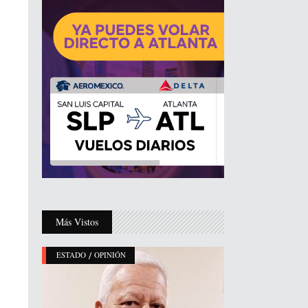
Más Vistos
/
ESTADO
OPINIÓN