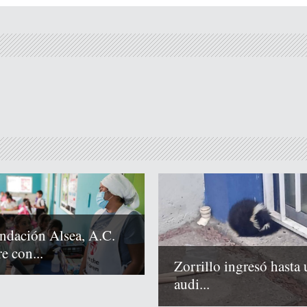
ndación Alsea, A.C.
e con...
Zorrillo ingresó hasta 
audi...