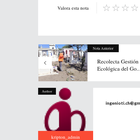
Valora esta nota
Nota Anterior
Recolecta Gestión
Ecológica del Go..
Author
ingenioti.ch@gm
kripton_admin