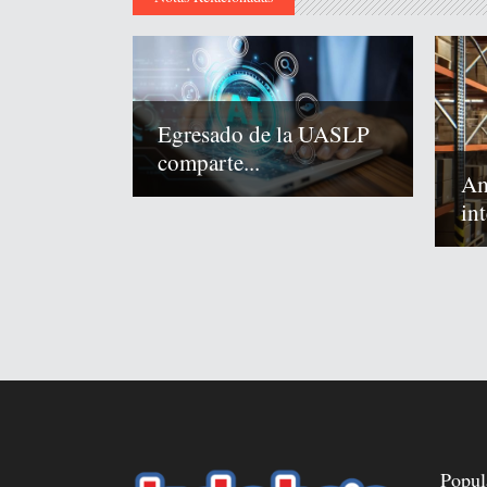
Egresado de la UASLP
comparte...
Am
int
Popul