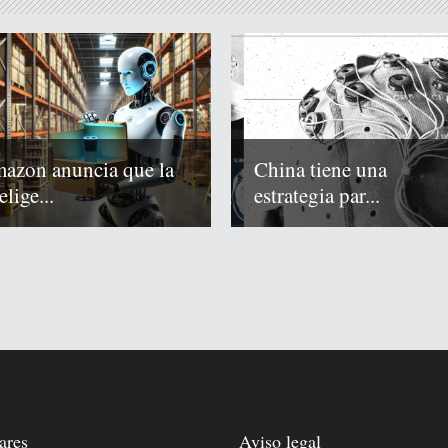
azon anuncia que la
China tiene una
elige...
estrategia par...
ares
Aviso legal