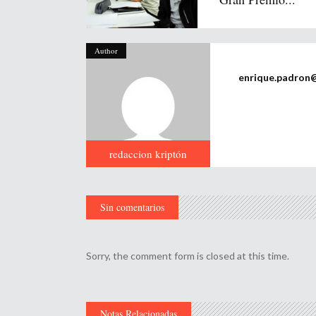
Author
enrique.padron
redaccion kriptón
Sin comentarios
Sorry, the comment form is closed at this time.
Notas Relacionadas