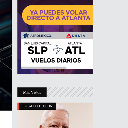
Más Vistos
/
ESTADO
OPINIÓN