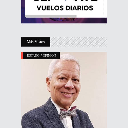
Más Vistos
/
ESTADO
OPINIÓN