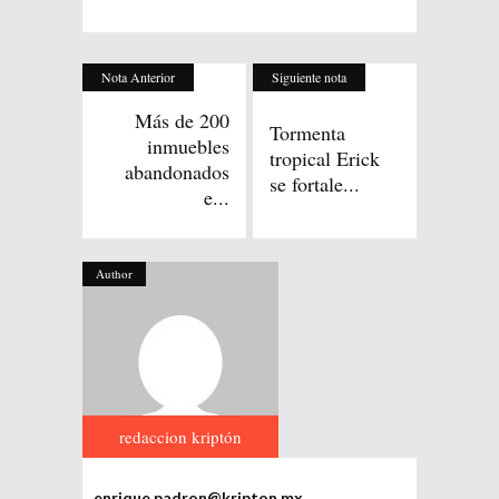
Nota Anterior
Siguiente nota
Más de 200
Tormenta
inmuebles
tropical Erick
abandonados
se fortale...
e...
Author
redaccion kriptón
enrique.padron@kripton.mx