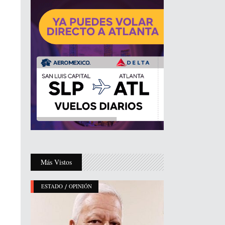
Más Vistos
/
ESTADO
OPINIÓN