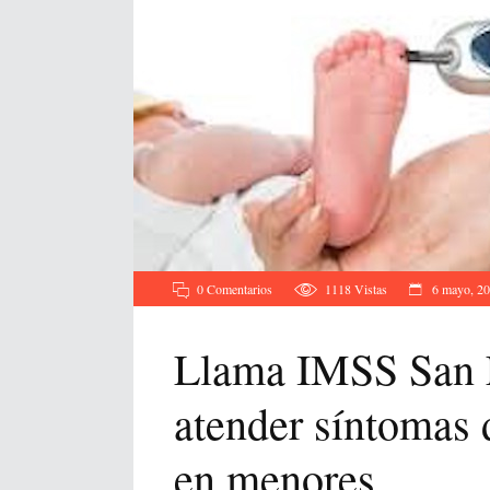
0 Comentarios
1118
Vistas
6 mayo, 2
Llama IMSS San Lu
atender síntomas d
en menores