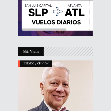
Más Vistos
/
ESTADO
OPINIÓN