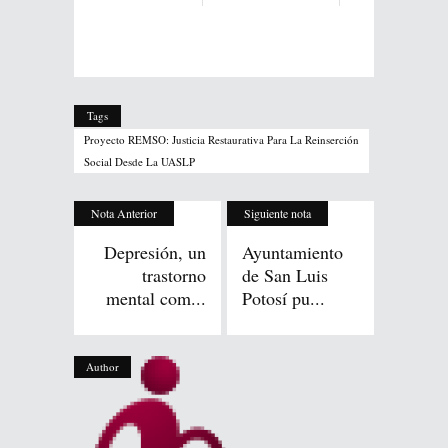
Tags
Proyecto REMSO: Justicia Restaurativa Para La Reinserción
Social Desde La UASLP
Nota Anterior
Siguiente nota
Depresión, un
Ayuntamiento
trastorno
de San Luis
mental com...
Potosí pu...
Author